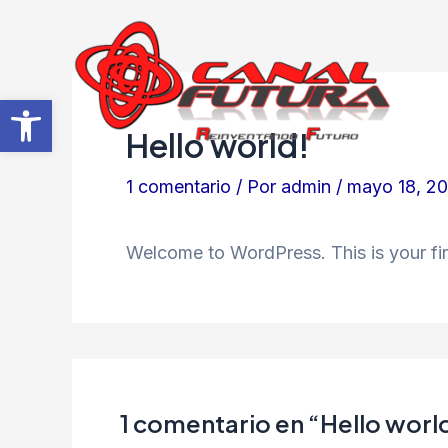
Ir
al
contenido
Abrir barra de herramientas
Hello world!
1 comentario
/ Por
admin
/
mayo 18, 2
Welcome to WordPress. This is your first
1 comentario en “Hello worl